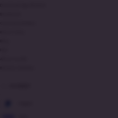
Download App BOLAGG
Brands List
Customer Reviews
Return Policy
Blog
FAQ
About Ucredit
BOLAGG Affiliates
PAYMENT
Paypal
Visa