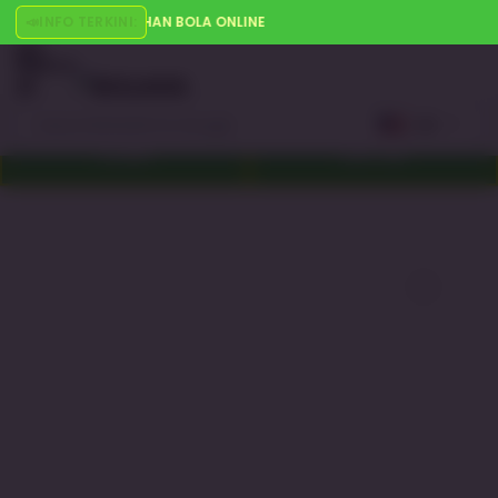
ERPERCAYA TARUHAN BOLA ONLINE
📣
INFO TERKINI:
Explore
US
LOGIN
DAFTAR