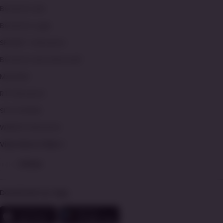
BOLAGG Link
BOLAGG Login
SBOBET X BOLAGG
BOLAGG Link Alternatif
MAXWIN
RTP BOLAGG
SITUS RESMI
WEBSITE BOLAGG
View More Cities
Other
Download our App